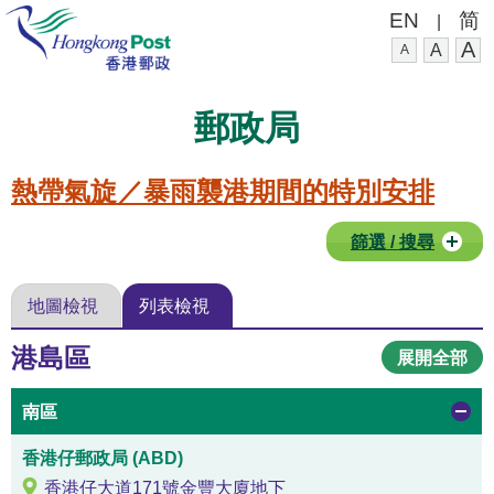
EN
简
|
A
A
A
郵政局
熱帶氣旋／暴雨襲港期間的特別安排
篩選 / 搜尋
地圖檢視
列表檢視
港島區
展開全部
南區
香港仔郵政局 (ABD)
香港仔大道171號金豐大廈地下